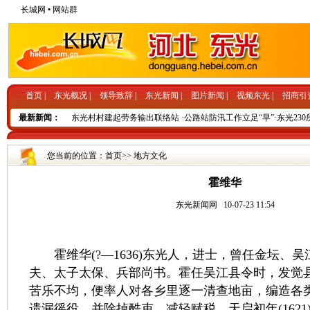
长城网
•
网站群
首页
|
东光概况
|
领导致辞
|
东光新闻
|
图片新闻
|
视频东光
|
招商引
·
·
·
活“创先争优”载体
最新新闻：
东光村村建起劳务输出联络站
公路站防汛工作立足“早”
东光230
您当前的位置：
首页
>>
地方文化
霍维华
东光新闻网
10-07-23 11:54
霍维华(?—1636)东光人，进士，曾任金坛、
夫、太子太保、兵部尚书。霍任吴江县令时，发觉
苦乐不均，便率人对各乡里逐一清查地亩，编造各
遗漏徭役，并除掉酷吏，减轻赋税。天启初年(1621