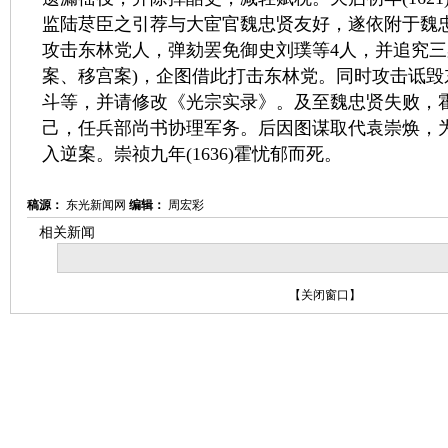
监陆荩臣之引荐与大宦官魏忠贤友好，遂依附于魏
攻击东林党人，弹劾罢免御史刘璞等4人，并追究三
案、移宫案)，企图借此打击东林党。同时攻击诋毁
斗等，并请修改《光宗实录》。及至魏忠贤失败，
己，任兵部尚书协理军务。后因图谋取代袁崇焕，
入逆案。崇祯九年(1636)霍忧郁而死。
稿源：
东光新闻网
编辑：
周宏彩
相关新闻
【
关闭窗口
】