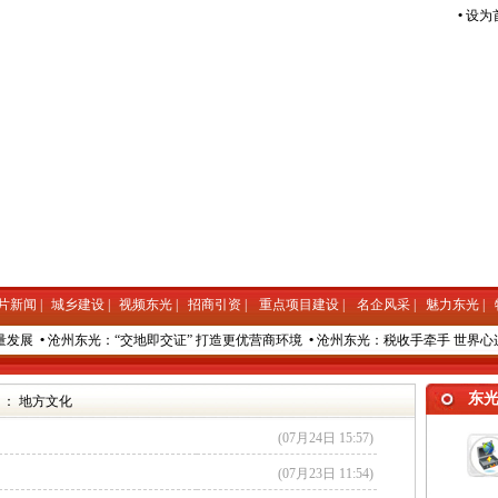
•
设为
片新闻
|
城乡建设
|
视频东光
|
招商引资
|
重点项目建设
|
名企风采
|
魅力东光
|
发展
•
沧州东光：“交地即交证” 打造更优营商环境
•
沧州东光：税收手牵手 世界心
东
 ：
地方文化
(07月24日 15:57)
(07月23日 11:54)