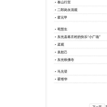
泰山行宫
•
二郎岗永清观
•
霍元甲
•
荀慧生
•
东光县蒋庄村的快乐“小广场”
•
孟观
•
袁恕己
•
东光铁佛寺
•
马允登
•
霍维华
•
下一页