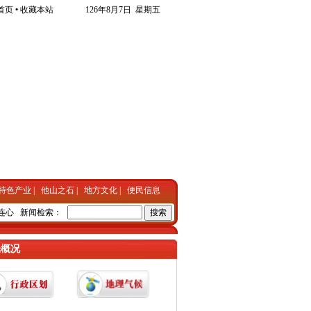
首页
•
收藏本站
126年8月7日 星期五
特色产业
|
他山之石
|
地方文化
|
便民信息
连心
•
东光检察院成全国先进
新闻检索：
•
东光持续打响项目建设攻坚战
•
东光公安局开展反诈宣传
光概况