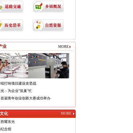
产业
MORE
持续打响项目建设攻坚战
光：为企业“筑巢”忙
县首届青年创业创新大赛成功举办
文化
MORE
名胜耀东光
远纪念馆