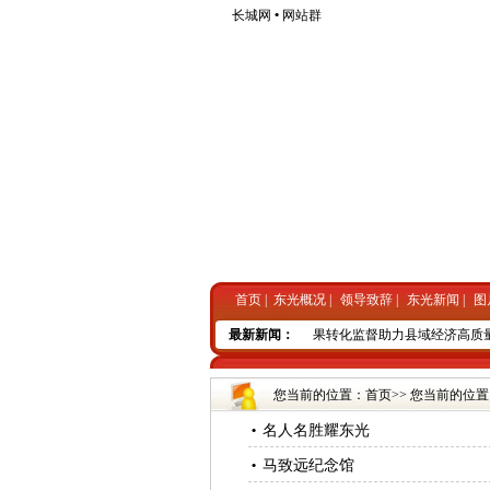
长城网
•
网站群
首页
|
东光概况
|
领导致辞
|
东光新闻
|
图
•
东光县人大常委会狠抓科技成果转化监督助力县域经济高质量
最新新闻：
您当前的位置：
首页
>> 您当前的位置
名人名胜耀东光
•
马致远纪念馆
•