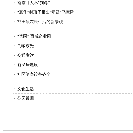
南霞口人不“猫冬”
•
“豪华”村班子带出“星级”马家院
•
找王镇农民生活的新景观
•
“菜园” 育成企业园
•
鸟瞰东光
•
交通发达
•
新民居建设
•
社区健身设备齐全
•
文化生活
•
公园景观
•