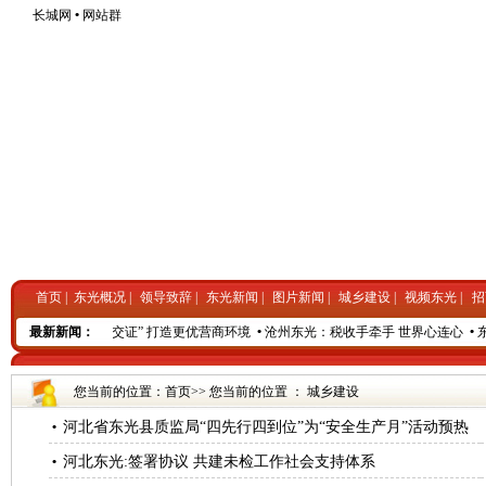
长城网
•
网站群
首页
|
东光概况
|
领导致辞
|
东光新闻
|
图片新闻
|
城乡建设
|
视频东光
|
招
沧州东光：“交地即交证” 打造更优营商环境
最新新闻：
•
沧州东光：税收手牵手 世界心连心
•
东
您当前的位置：
首页
>> 您当前的位置 ：
城乡建设
河北省东光县质监局“四先行四到位”为“安全生产月”活动预热
•
河北东光:签署协议 共建未检工作社会支持体系
•