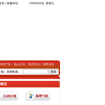
首页
•
收藏本站
126年8月8日 星期六
特色产业
|
他山之石
|
地方文化
|
便民信息
备案 公安处罚没商量
新闻检索：
•
沧州东光警方迅速出击抓获一名外省上网逃犯
•
铺开优美清新
光概况