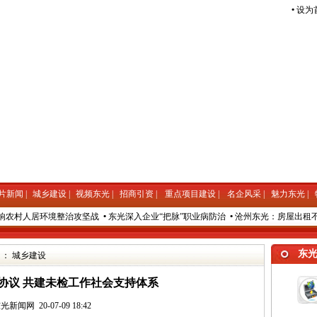
•
设为
片新闻
|
城乡建设
|
视频东光
|
招商引资
|
重点项目建设
|
名企风采
|
魅力东光
|
农村人居环境整治攻坚战
•
东光深入企业“把脉”职业病防治
•
沧州东光：房屋出租不
东
 ：
城乡建设
协议 共建未检工作社会支持体系
光新闻网 20-07-09 18:42