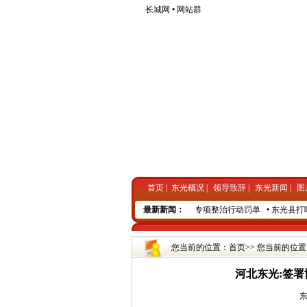
长城网
•
网站群
首页
|
东光概况
|
领导致辞
|
东光新闻
|
图
•
东光电商助农“带货”忙
•
东光开出全市首张专项整治行动罚单
最新新闻：
•
东光县打响
您当前的位置：
首页
>> 您当前的位置
河北东光:签署
东