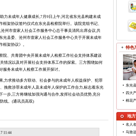
力未成年人健康成长,7月9日上午,河北省东光县构建未成
作框架协议签约仪式在东光县检察院举行。该院党组书记、
,沧州市壹家人社会工作服务中心总干事吴清民出席会议,共
东光县委、沧州市壹家人社会工作服务中心关于开展未成年
作框架协议》。
特色
院、共青团中央开展未成年人检察工作社会支持体系建设
相关情况以及对开展社会支持体系工作的探索。三方围绕如何
好服务未成年人检察工作展开探讨。
,力求推动多方联动、社会参与的未成年人权益保护、犯罪
•
东光
化、挽救涉罪未成年人及未成年人保护的工作合力,标志着东光
•
四大
一步,三方将继续加强沟通与合作,发挥社会动员优势,充分
•
棉花
防线。(通讯员高双)
地方
•
名人
•
马致
7 11:44