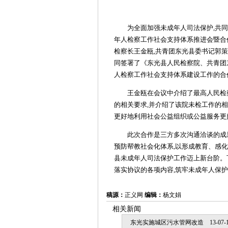
为全面加强未成年人司法保护,共同助
年人检察工作社会支持体系推进会暨合
检察长王金瓯,共青团东光县委书记郭策
同签署了《东光县人民检察院、共青团
人检察工作社会支持体系建设工作的合
王金瓯在会议中介绍了最高人民检察
的相关要求,并介绍了该院未检工作的
更好地利用社会公益组织或公益服务更
此次合作是三方多次沟通洽谈的成果
预防帮教社会化体系,以形成教育、感
县未成年人司法保护工作迈上新台阶。下
落实协议的各项内容,筑牢未成年人保护
稿源：
正义网
编辑：
杨文娟
相关新闻
东光实施城区污水管网改造
13-07-1