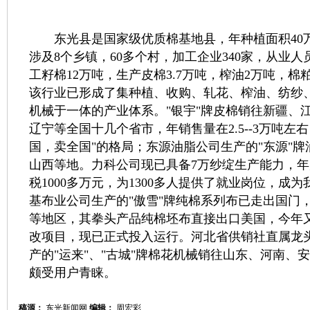
东光县是国家级优质棉基地县，年种植面积40
涉及8个乡镇，60多个村，加工企业340家，从业人员
工籽棉12万吨，生产皮棉3.7万吨，榨油2万吨，棉粕
该行业已形成了集种植、收购、轧花、榨油、纺纱
机械于一体的产业体系。"银宇"牌皮棉销往新疆、
辽宁等全国十几个省市，年销售量在2.5--3万吨左
国，卖全国"的格局；东源油脂公司生产的"东源"
山西等地。力科公司现已具备7万纱绽生产能力，年产
税1000多万元，为1300多人提供了就业岗位，成
基布业公司生产的"傲雪"牌纯棉系列布已走出国门
等地区，其拳头产品纯棉坯布直接出口美国，今年
改项目，现已正式投入运行。河北省供销社直属龙
产的"运来"、"古城"牌棉花机械销往山东、河南、
颇受用户青睐。
稿源：
东光新闻网
编辑：
周宏彩