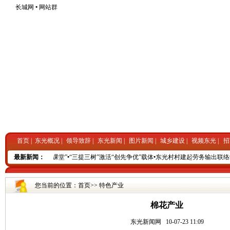
长城网
•
网站群
首页
|
东光概况
|
领导致辞
|
东光新闻
|
图片新闻
|
城乡建设
|
视频东光
|
招
致富能手开办“农家课堂”
最新新闻：
•
“三提三树”激活“创先争优”载体
•
东光村村建起劳务输出联络
您当前的位置：
首页
>>
特色产业
棉花产业
东光新闻网
10-07-23 11:09