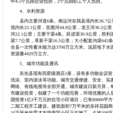
中4.5个点由企业负担，2个点由职工个人负担。
4、水利资源
县内主要河道6条。南运河在我县境内长36.7公
境内长23.1公里，宣惠河44.8公里，龙王河30.2公
河22.1公里；主要干渠4条。跃进渠30.9公里，胜利
渠7.7公里，革新干渠16.5公里；大小配套沟渠642条
全县一次性蓄水能力达3700万立方米。浅层地下水面
资源量4429万立方。
5、城市功能及通讯
东光县现有四星级酒店1座，设有多功能会议室
洗浴、室内游泳等功能。城市交通便捷、安全、实
网络、有线电视等全部开通。城市建设日新月异，
市建设投资，创建了一个功能完善，环境优雅的人
团投资1亿3千万元的住宅小区项目，已有80000平
二期工程开工建设。建筑面积7万平米的东祥花园
10万平米的育才东路商贸小区正在施工。占地208