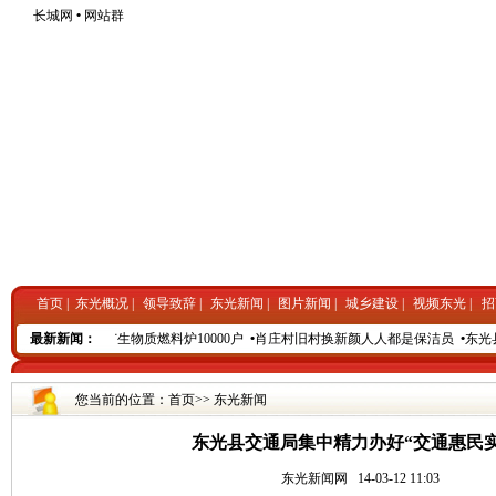
长城网
•
网站群
首页
|
东光概况
|
领导致辞
|
东光新闻
|
图片新闻
|
城乡建设
|
视频东光
|
招
东光县三年内推广生物质燃料炉10000户
最新新闻：
•
肖庄村旧村换新颜人人都是保洁员
•
东光县
您当前的位置：
首页
>>
东光新闻
东光县交通局集中精力办好“交通惠民实
东光新闻网
14-03-12 11:03