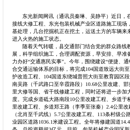
东光新闻网讯（通讯员秦琳、吴静平）近日，在
接线大修工程、东光包装机械产业区道路施工现场
基处理，几台挖掘机正在挖土，运送土方的车辆来
进入火热的施工状态。
随着天气转暖，县交通部门结合党的群众路线教
展，科学组织施工，合理调配资源，早安排、早准
力办好“交通惠民实事”。今年，围绕建设“便捷、通
合交通运输体系的目标，将完成104国道致远大街至泊
护改造工程、104国道东绕城普照大街至教育园区段
南吴路（千武路口至辛霞路段）10.68公里改建、邯黄
里大修等国、省干线修建工程，同时还将进一步加
度。完成乡道砥大路南段10公里改建工程、乡道于桥
里改建工程、乡道郑王路（李季至张秦）2.4公里
（北肖至千武线）5.7公里改建工程、113条村级
业园区道路1036.1米建设工程。全年将修建国道14.
条、总投资额超3亿元。目前，包装机械产业园区