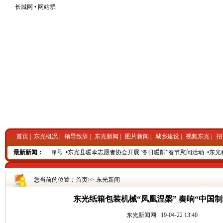
长城网
•
网站群
首页
|
东光概况
|
领导致辞
|
东光新闻
|
图片新闻
|
城乡建设
|
视频东光
|
招
项目建设百日攻坚冲锋号
最新新闻：
•
东光县暖伞志愿者协会开展“冬日暖阳”春节慰问活动
•
东光种
您当前的位置：
首页
>>
东光新闻
东光纸箱包装机械“凤凰涅槃” 奏响“中国制
东光新闻网
19-04-22 13:40