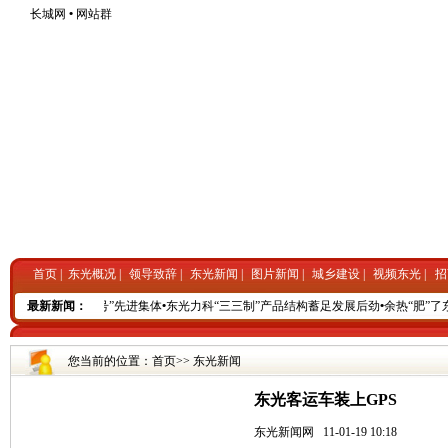
长城网
•
网站群
首页
|
东光概况
|
领导致辞
|
东光新闻
|
图片新闻
|
城乡建设
|
视频东光
|
招
光财政局成“国字号”先进集体
最新新闻：
•
东光力科“三三制”产品结构蓄足发展后劲
•
余热“肥”了东
您当前的位置：
首页
>>
东光新闻
东光客运车装上GPS
东光新闻网
11-01-19 10:18