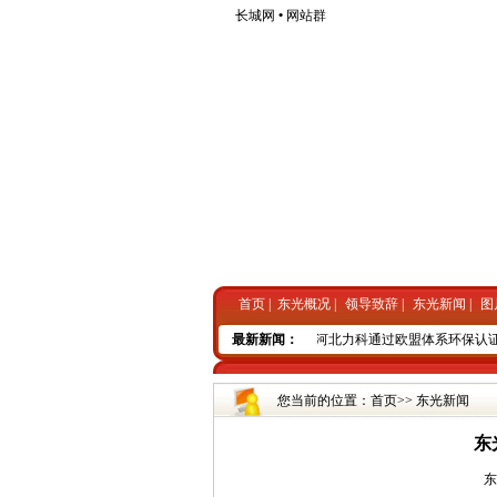
长城网
•
网站群
首页
|
东光概况
|
领导致辞
|
东光新闻
|
图
点线结合县域发展新格局
•
中国首架A380正式投入运营
最新新闻：
•
河北力科通过欧盟体系环保认证
您当前的位置：
首页
>>
东光新闻
东