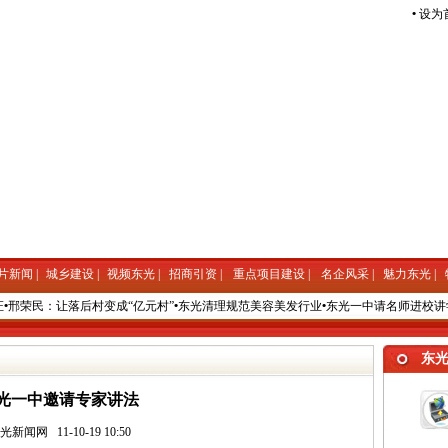
•
设为
片新闻
|
城乡建设
|
视频东光
|
招商引资
|
重点项目建设
|
名企风采
|
魅力东光
|
•
邢荣民：让落后村变成“亿元村”
•
东光清理规范美容美发行业
•
东光一中请名师进校讲
东
光一中邀请专家讲法
东光新闻网
11-10-19 10:50