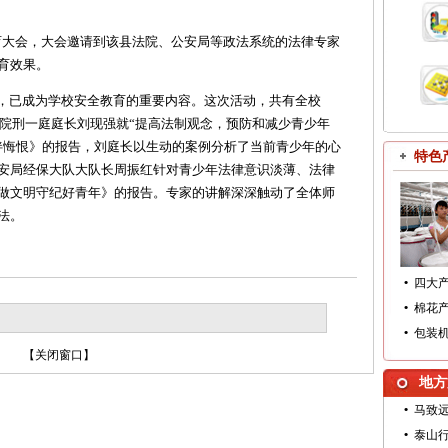
大会，大会邀请到该县法院、公安局等政法系统的法律专家
育效果。
，已成为学校安全教育的重要内容。这次活动，共有全校
法院刑一庭庭长刘现强就“提高法制观念，预防和减少青少年
伴悔恨》的报告，刘庭长以生动的案例分析了当前青少年的心
特色
安局经保大队大队长周振红针对青少年法律意识淡薄、法律
做文明守纪好青年》的报告。专家的讲解深深触动了全体师
法。
•
四大
•
棉花
•
包装
【
关闭窗口
】
地方
•
马致
•
泰山