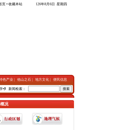
首页
•
收藏本站
126年8月6日 星期四
特色产业
|
他山之石
|
地方文化
|
便民信息
学
•
陶书坡创作毛体书法长卷
新闻检索：
•
东光把残疾人事业列入十大民生工程
•
鑫田汽车模具和覆盖
光概况