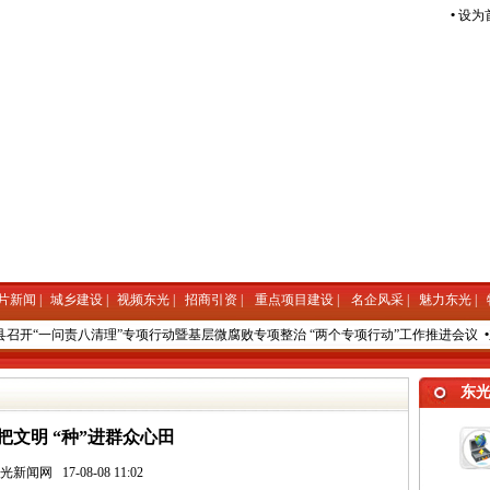
•
设为
片新闻
|
城乡建设
|
视频东光
|
招商引资
|
重点项目建设
|
名企风采
|
魅力东光
|
开“一问责八清理”专项行动暨基层微腐败专项整治 “两个专项行动”工作推进会议
•
东
7月17日
东
把文明 “种”进群众心田
东光新闻网
17-08-08 11:02