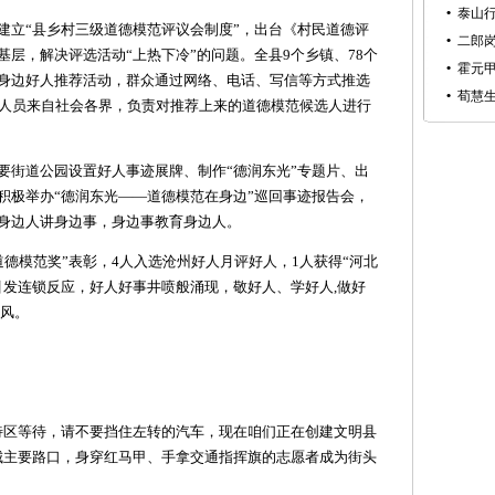
•
泰山
建立“县乡村三级道德模范评议会制度”，出台《村民道德评
•
二郎
层，解决评选活动“上热下冷”的问题。全县9个乡镇、78个
•
霍元
身边好人推荐活动，群众通过网络、电话、写信等方式推选
•
荀慧
会人员来自社会各界，负责对推荐上来的道德模范候选人进行
要街道公园设置好人事迹展牌、制作“德润东光”专题片、出
积极举办“德润东光——道德模范在身边”巡回事迹报告会，
身边人讲身边事，身边事教育身边人。
道德模范奖”表彰，4人入选沧州好人月评好人，1人获得“河北
引发连锁反应，好人好事井喷般涌现，敬好人、学好人,做好
成风。
待区等待，请不要挡住左转的汽车，现在咱们正在创建文明县
城主要路口，身穿红马甲、手拿交通指挥旗的志愿者成为街头