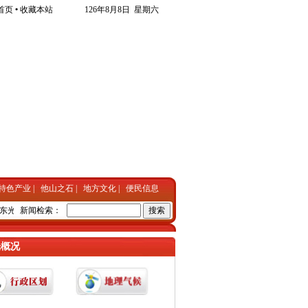
首页
•
收藏本站
126年8月8日 星期六
特色产业
|
他山之石
|
地方文化
|
便民信息
光县“一问责八清理”专项行动暨基层“微腐败”专项整治领导小组办公室公布两个专项
新闻检索：
光概况