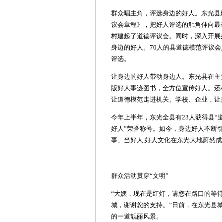
群众唱主角，评选身边的好人。东光县
议会章程》，把好人评选的触角伸向最基
村建起了道德评议会。同时，深入开展
身边的好人。70人的县道德模范评议
评选。
让身边的好人带动身边人。东光县在主
版好人事迹图书，全方位宣传好人。还
让道德模范走进机关、学校、企业，让
今年上半年，东光全县有23人获得县“
好人”荣誉称号。如今，身边好人不断
事、当好人,好人文化在东光大地蔚然
群众活动贯穿“文明”
“大姨，现在是红灯，请您在路口的等
城，谢谢您的支持。”日前，在东光县
的一道靓丽风景。