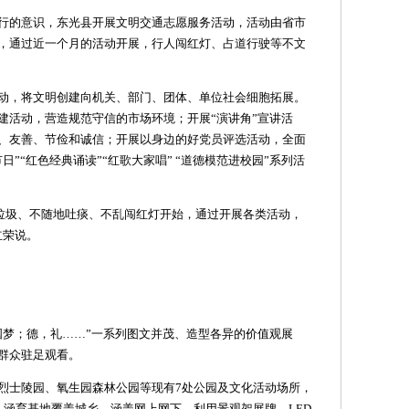
行的意识，东光县开展文明交通志愿服务活动，活动由省市
，通过近一个月的活动开展，行人闯红灯、占道行驶等不文
动，将文明创建向机关、部门、团体、单位社会细胞拓展。
建活动，营造规范守信的市场环境；开展“演讲角”宣讲活
、友善、节俭和诚信；开展以身边的好党员评选活动，全面
”“红色经典诵读”“红歌大家唱” “道德模范进校园”系列活
扔垃圾、不随地吐痰、不乱闯红灯开始，通过开展各类活动，
立荣说。
国梦；德，礼……”一系列图文并茂、造型各异的价值观展
群众驻足观看。
烈士陵园、氧生园森林公园等现有7处公园及文化活动场所，
。涵育基地覆盖城乡，涵盖网上网下，利用景观架展牌、LED