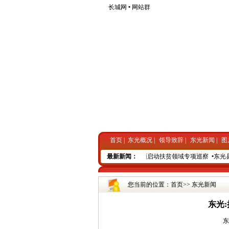
长城网
•
网站群
首页
|
东光概况
|
领导致辞
|
东光新闻
|
图
考核整改压实“七个责任”
•
东光县从“七个方面”全面启动扶贫领域专项巡察
最新新闻：
•
东光县召
05
东光：把文明 “种”进群众心田
2017年0
您当前的位置：
首页
>>
东光新闻
东光: