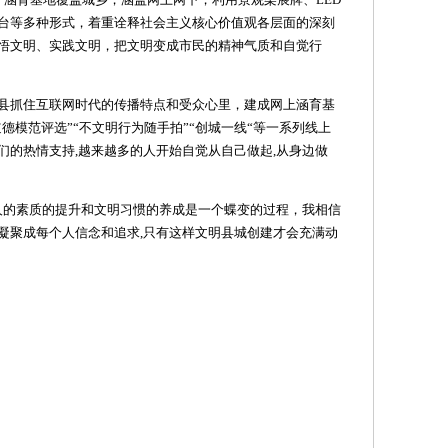
台等多种形式，着重诠释社会主义核心价值观各层面的深刻
悟文明、实践文明，把文明变成市民的精神气质和自觉行
县抓住互联网时代的传播特点和受众心里，建成网上涵育基
道德模范评选”“不文明行为随手拍”“创城一线“等一系列线上
们的热情支持,越来越多的人开始自觉从自己做起,从身边做
人的素质的提升和文明习惯的养成是一个蝶变的过程，我相信
凝聚成每个人信念和追求,只有这样文明县城创建才会充满动