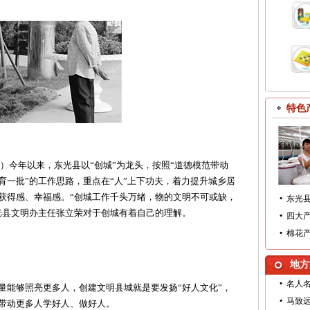
特色
）今年以来，东光县以“创城”为龙头，按照“道德模范带动
育一批”的工作思路，重点在“人”上下功夫，着力提升城乡居
获得感、幸福感。“创城工作千头万绪，物的文明不可或缺，
•
东光
光县文明办主任张立荣对于创城有着自己的理解。
•
四大
•
棉花
地方
•
名人
量能够照亮更多人，创建文明县城就是要发扬“好人文化”，
•
马致
带动更多人学好人、做好人。