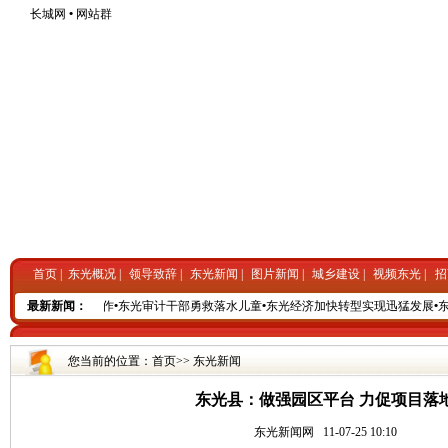
长城网
•
网站群
首页
|
东光概况
|
领导致辞
|
东光新闻
|
图片新闻
|
城乡建设
|
视频东光
|
招
公路站做好防汛工作
最新新闻：
•
东光审计干部勇救落水儿童
•
东光经济加快转型实现迅猛发展
•
东
您当前的位置：
首页
>>
东光新闻
东光县：做强园区平台 力促项目落
东光新闻网
11-07-25 10:10