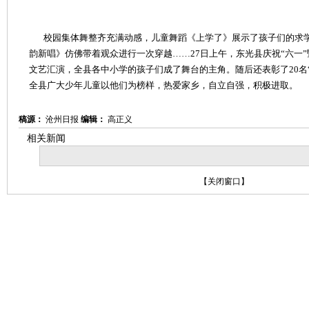
校园集体舞整齐充满动感，儿童舞蹈《上学了》展示了孩子们的求学
韵新唱》仿佛带着观众进行一次穿越……27日上午，东光县庆祝“六一
文艺汇演，全县各中小学的孩子们成了舞台的主角。随后还表彰了20名
全县广大少年儿童以他们为榜样，热爱家乡，自立自强，积极进取。
稿源：
沧州日报
编辑：
高正义
相关新闻
【
关闭窗口
】