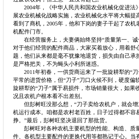
2004年，《中华人民共和国农业机械化促进法
展农业机械化战略实施，农业机械化水平将大幅提
看到了商机，2005年，他和下岗的妻子干起了农机
机配件门市。
在经营服务上，夫妻俩始终坚持“质量第一、诚
对于他们经营的配件商品，大家买着放心，用着舒
题，他们从来都是毫不犹豫地退货，损失由自己承
是严格把关，不为蝇头小利所迷惑。
2011年初春，一供货商运来了一批旋耕犁的“刀
平常的进货价格，但“刀子”刀口火候不到，硬度偏
旋耕犁的“刀子”属于易损件，市场销量很大，如果
况且农机户根本看不出差别。
但彭树旺没那么想，“刀子卖给农机户，就会增
机运行成本。咱都是农村老百姓，日子过得都不容
挣。”最后，彭树旺坚决退回了那批货。
彭树旺对各种农机主要机型的性能、构造、质量
件、各机型主要配件的更换代用等都熟记于心。当