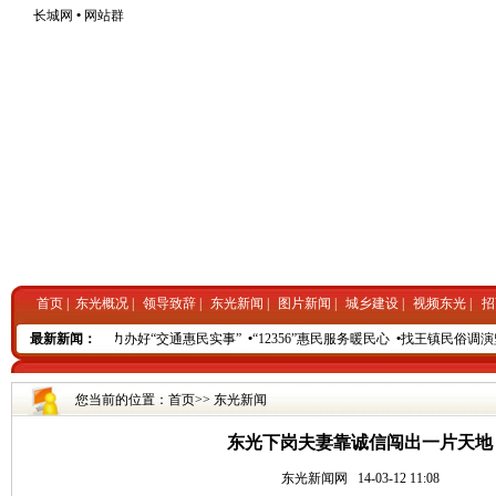
长城网
•
网站群
首页
|
东光概况
|
领导致辞
|
东光新闻
|
图片新闻
|
城乡建设
|
视频东光
|
招
光县交通局集中精力办好“交通惠民实事”
最新新闻：
•
“12356”惠民服务暖民心
•
找王镇民俗调演坚
您当前的位置：
首页
>>
东光新闻
东光下岗夫妻靠诚信闯出一片天地
东光新闻网
14-03-12 11:08