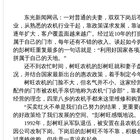
东光新闻网讯：一对普通的夫妻，双双下岗后不
业，从熟悉的农机行业干起，靠政策谋求发展，靠
逐年扩大，客户覆盖面越来越广。经过近10年的打
属于自己的门市，每年还有不错的收入。谈起如今
的彭树旺重复最多的一句话就是：“利用好国家各
拼属于自己的天地。”
还不到农忙时间，树旺农机的彭树旺就和妻子盘
况，并结合国家最新出台的惠农政策，着手制定今年
树旺农机的门脸不大，但名气并不小。这家经营
配件的门市被农机手亲切地称为农机“门诊部”，靠
经营的理念，四里八乡的农机手都来这里维修和购
“买卖红火不单是我们自己努力的结果，更重要
的好政策给了我们发展的空间。”彭树旺感慨地说。
1992年，彭树旺从军队退伍，被安置在县农机公司
因公司改制下岗。下岗后的彭树旺不等不靠，积极
过废铁收购，但生意一直没有起色。