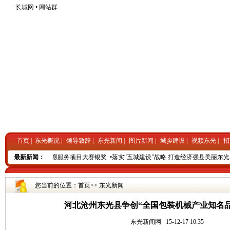
长城网
•
网站群
首页
|
东光概况
|
领导致辞
|
东光新闻
|
图片新闻
|
城乡建设
|
视频东光
|
招
日暖阳”荣获中青志愿服务项目大赛银奖
最新新闻：
•
落实“五城建设”战略 打造经济强县美丽东光
•
您当前的位置：
首页
>>
东光新闻
河北沧州东光县争创“全国包装机械产业知名品
东光新闻网
15-12-17 10:35