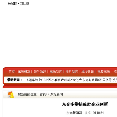
长城网
•
网站群
首页
|
东光概况
|
领导致辞
|
东光新闻
|
图片新闻
|
城乡建设
|
视频东光
|
招
植入城市细节
最新新闻：
•
东光客运车装上GPS
•
西小崔亩产籽棉280公斤
•
东光财政局成“国字号”先
您当前的位置：
首页
>>
东光新闻
东光多举措鼓励企业创新
东光新闻网
11-01-26 10:34