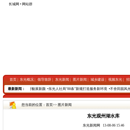
长城网
•
网站群
首页
|
东光概况
|
领导致辞
|
东光新闻
|
图片新闻
|
城乡建设
|
视频东光
|
招
设“十项活动”换得村貌展新颜
最新新闻：
•
东光人社局“88条”新规打造服务新环境
•
不舍田园风光
您当前的位置：
首页
>>
图片新闻
东光观州湖水库
东光新闻网
13-08-06 15:46