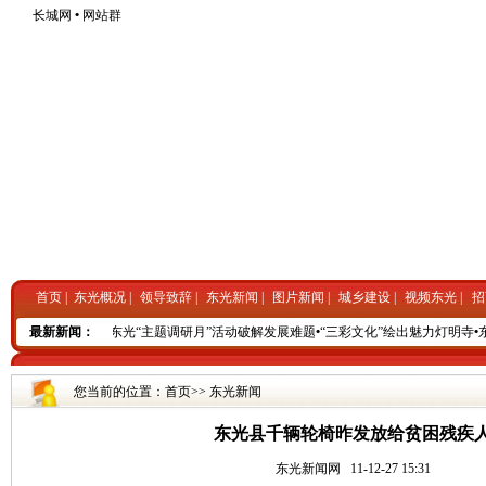
长城网
•
网站群
首页
|
东光概况
|
领导致辞
|
东光新闻
|
图片新闻
|
城乡建设
|
视频东光
|
招
县的“民生水利”
最新新闻：
•
东光“主题调研月”活动破解发展难题
•
“三彩文化”绘出魅力灯明寺
•
东
您当前的位置：
首页
>>
东光新闻
东光县千辆轮椅昨发放给贫困残疾
东光新闻网
11-12-27 15:31