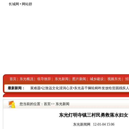
长城网
•
网站群
首页
|
东光概况
|
领导致辞
|
东光新闻
|
图片新闻
|
城乡建设
|
视频东光
|
招
调研月”活动破解发展难题
最新新闻：
•
让致远文化浸润心灵
•
东光县千辆轮椅昨发放给贫困残疾人
•
您当前的位置：
首页
>>
东光新闻
东光灯明寺镇三村民勇救落水妇女
东光新闻网
12-01-04 15:06