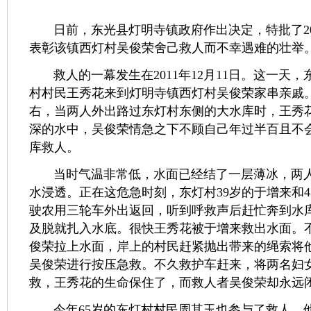
日前，东光县灯明寺镇政府作出决定，特批了20
表彰该镇西灯村吴俊荣舍己救人而不幸遇难的壮举
救人的一幕发生在2011年12月11日。这一天，
村村民王秀花来到灯明寺镇西灯村吴俊荣家串亲戚。
右，当两人外出路过东灯村东侧的大水库时，王秀
深的水中，吴俊荣情急之下不顾自己年过半百且不
库救人。
当时气温非常低，水面已经结了一层薄冰，两人
水浸透。正在这危急时刻，东灯村39岁的于增来和4
驶农用三轮车外出返回，听到呼救声后赶忙奔到水
及脱就扎入水底。很快王秀花被于增来救出水面。
俊荣拉上水面，岸上的村民赶紧抛出带来的绳索将
吴俊荣进行按压急救。不久救护车赶来，将两名妇
救，王秀花的生命保住了，而救人者吴俊荣却永远
今年65岁的东灯村村民周其玉也参与了救人，