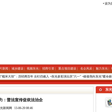
•
设为
片新闻
|
城乡建设
|
视频东光
|
招商引资
|
重点项目建设
|
名企风采
|
魅力东光
|
“糯米大坝”：历经两百年 尖钉仍难入
•
东光多彩演出庆“六一”
•
姬俊尧向东光“暖伞姬俊
东
力：普法宣传促依法治企
东光新闻网
13-06-20 08:46