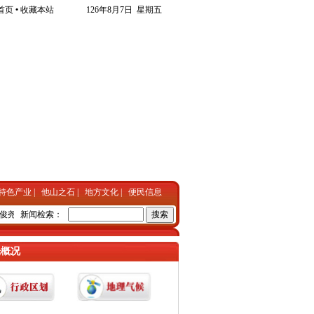
首页
•
收藏本站
126年8月7日 星期五
特色产业
|
他山之石
|
地方文化
|
便民信息
尧基金会”捐画50幅
新闻检索：
•
东光九成自主择业军转干部实现就业
•
东光小伙单车骑行西藏
•
光概况