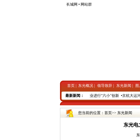
长城网
•
网站群
首页
|
东光概况
|
领导致辞
|
东光新闻
|
图
•
续编《东光县志》出版
最新新闻：
•
东光企业进行“六小”创新
•
京杭大运河
您当前的位置：
首页
>>
东光新闻
东光电