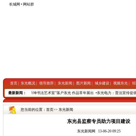
长城网
•
网站群
首页
|
东光概况
|
领导致辞
|
东光新闻
|
图片新闻
|
城乡建设
|
视频东光
|
招
助力项目建设
最新新闻：
•
“王希坤书法艺术室”落户东光 作品常年展出
•
东光电力：普法宣传促依
您当前的位置：
首页
>>
东光新闻
东光县监察专员助力项目建设
东光新闻网
13-06-20 09:25