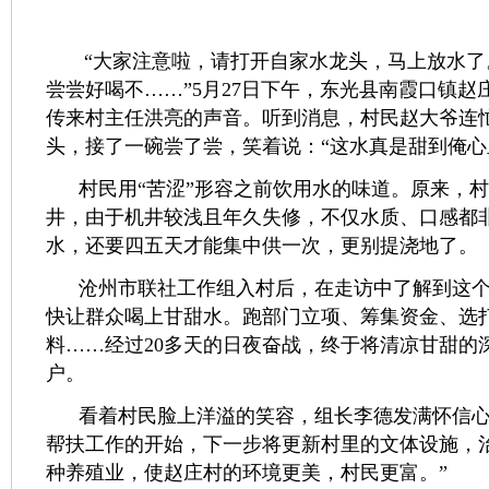
“大家注意啦，请打开自家水龙头，马上放水了
尝尝好喝不……”5月27日下午，东光县南霞口镇赵
传来村主任洪亮的声音。听到消息，村民赵大爷连
头，接了一碗尝了尝，笑着说：“这水真是甜到俺心
村民用“苦涩”形容之前饮用水的味道。原来，村
井，由于机井较浅且年久失修，不仅水质、口感都
水，还要四五天才能集中供一次，更别提浇地了。
沧州市联社工作组入村后，在走访中了解到这个
快让群众喝上甘甜水。跑部门立项、筹集资金、选
料……经过20多天的日夜奋战，终于将清凉甘甜的
户。
看着村民脸上洋溢的笑容，组长李德发满怀信心
帮扶工作的开始，下一步将更新村里的文体设施，
种养殖业，使赵庄村的环境更美，村民更富。”