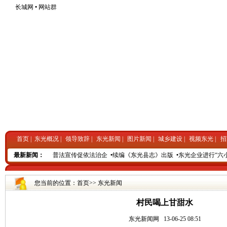
长城网
•
网站群
首页
|
东光概况
|
领导致辞
|
东光新闻
|
图片新闻
|
城乡建设
|
视频东光
|
招
年展出
最新新闻：
•
东光电力：普法宣传促依法治企
•
续编《东光县志》出版
•
东光企业进行“六小
您当前的位置：
首页
>>
东光新闻
村民喝上甘甜水
东光新闻网
13-06-25 08:51