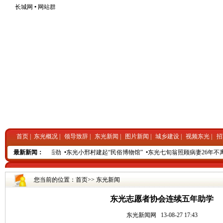
长城网
•
网站群
首页
|
东光概况
|
领导致辞
|
东光新闻
|
图片新闻
|
城乡建设
|
视频东光
|
招
张牌”蓄足率先发展后劲
最新新闻：
•
东光小邢村建起“民俗博物馆”
•
东光七旬翁照顾病妻26年不离
您当前的位置：
首页
>>
东光新闻
东光志愿者协会连续五年助学
东光新闻网
13-08-27 17:43